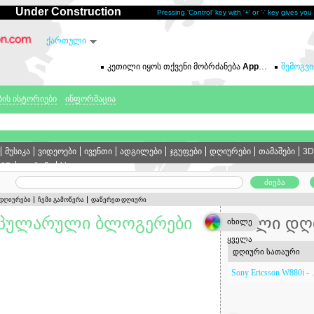
Under Construction
Pressing 'Control' key with '+' or '-' key gives yo
ქართული
კეთილი იყოს თქვენი მობრძანება
Approvedfreerelation.com
შემოგვ
ბის ისტორიები
ინფორმაცია
მუსიკა
ვიდეოები
ივენთი
ადგილები
ჯგუფები
დღიურები
თამაშები
3D
t3D
ფორუმი
სხვა
'დღიურები
ჩემი გამოწერა
დაწერეთ დღიური
ოპულარული ბლოგერები
ახალი დღ
იხილე
ყველა
დღიური სათაური
Sony Ericsson W880i - .