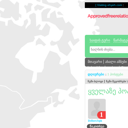
[
Visiting ehyeh.com
]
საიტის ტური
წარმატე
მთავარი
ახალი ამბები
სასაუბრო
ფოსტა
Cha
დღიურები
::
1 პოსტები
ჩემი ბლოგი
ჩემი მეგობრები 
ყველაზე პ
1
DelbertJeph
წაკითხვა