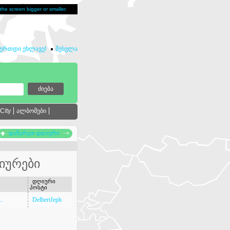
u the screen bigger or smaller.
იერთდი ეხლავე!
შესვლა
City
ალბომები
დაწერეთ დღიური
იურები
დღიური
პოსტი
..
DelbertJeph